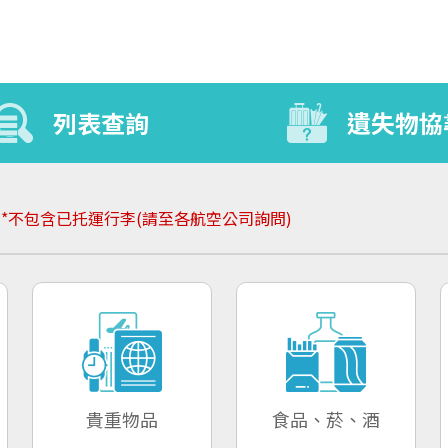
列表查詢
遺失物協
別
*不包含已托運行李(請至各航空公司詢問)
貴重物品
食品、菸、酒